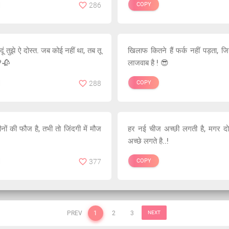
286
COPY
़ दूं तुझे ऐ दोस्त. जब कोई नहीं था, तब तू
खिलाफ कितने हैं फर्क नहीं पड़ता, ज
🥀
लाजवाब है ! 😎
288
COPY
ीनों की फौज है, तभी तो जिंदगी में मौज
हर नई चीज अच्छी लगती है, मगर दोस्
अच्छे लगते है..!
377
COPY
PREV
1
2
3
NEXT