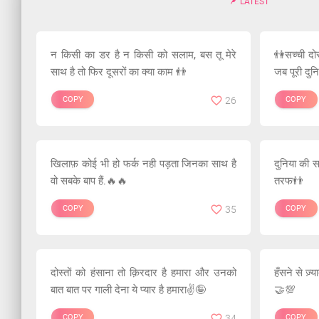
LATEST
न किसी का डर है न किसी को सलाम, बस तू मेरे
👫सच्ची दो
साथ है तो फिर दूसरों का क्या काम 👬
जब पूरी दुन
COPY
26
COPY
खिलाफ़ कोई भी हो फर्क नही पड़ता जिनका साथ है
दुनिया की 
वो सबके बाप हैं.🔥🔥
तरफ👬
COPY
35
COPY
दोस्तों को हंसाना तो क़िरदार है हमारा और उनको
हँसने ‌से ज़्
बात बात पर गाली देना ये प्यार है हमारा✌️🤪
🤝💯
COPY
34
COPY