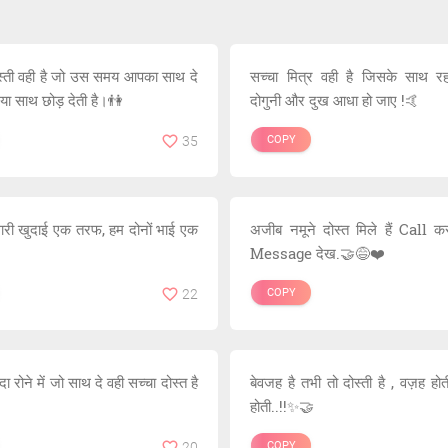
स्ती वही है जो उस समय आपका साथ दे
सच्चा मित्र वही है जिसके साथ रह
िया साथ छोड़ देती है।👫
दोगुनी और दुख आधा हो जाए !🤙
35
COPY
सारी खुदाई एक तरफ, हम दोनों भाई एक
अजीब नमूने दोस्त मिले हैं Call कर
Message देख.🤝😅❤️
22
COPY
यादा रोने में जो साथ दे वही सच्चा दोस्त है
बेवजह है तभी तो दोस्ती है , वज़ह ह
होती..!!✨🤝
20
COPY