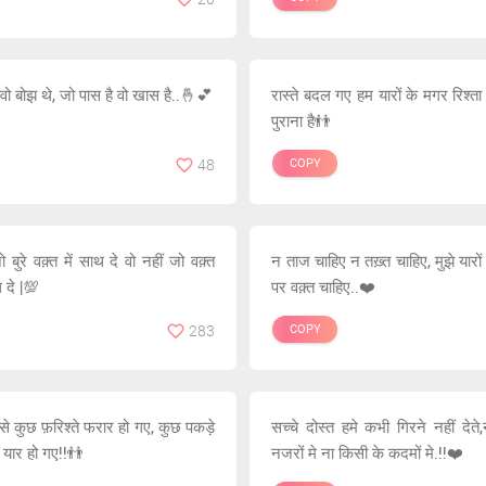
वो बोझ थे, जो पास है वो खास है..🤞💕
रास्ते बदल गए हम यारों के मगर रिश्
पुराना है👬
48
COPY
ो बुरे वक़्त में साथ दे वो नहीं जो वक़्त
न ताज चाहिए न तख़्त चाहिए, मुझे यारो
दे |💯
पर वक़्त चाहिए..❤️
283
COPY
से कुछ फ़रिश्ते फरार हो गए, कुछ पकड़े
सच्चे दोस्त हमे कभी गिरने नहीं देत
े यार हो गए!!👬
नजरों मे ना किसी के कदमों मे.!!❤️