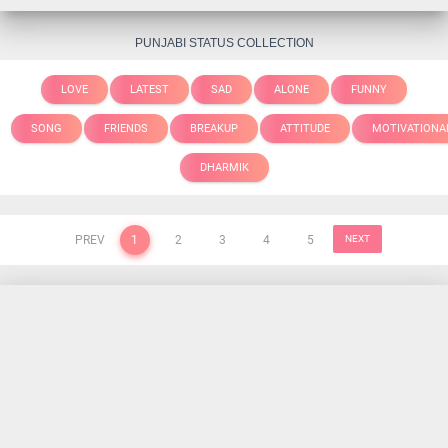
PUNJABI STATUS COLLECTION
LOVE
LATEST
SAD
ALONE
FUNNY
SONG
FRIENDS
BREAKUP
ATTITUDE
MOTIVATIONA
DHARMIK
PREV
1
2
3
4
5
NEXT