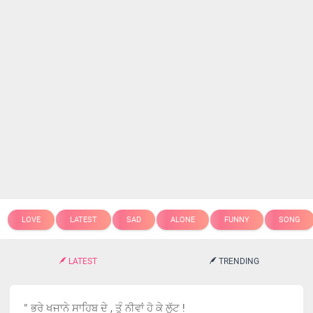
LOVE
LATEST
SAD
ALONE
FUNNY
SONG
LATEST
TRENDING
" ਭਰੇ ਖਜਾਨੇ ਸਾਹਿਬ ਦੇ , ਤੂੰ ਨੀਵਾਂ ਹੋ ਕੇ ਲੁੱਟ !