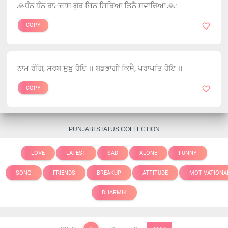
🙏ਧੰਨ ਧੰਨ ਰਾਮਦਾਸ ਗੁਰ ਜਿਨ ਸਿਰਿਆ ਤਿਨੈ ਸਵਾਰਿਆ 🙏:
COPY
ਨਾਮ ਰੰਗਿ, ਸਰਬ ਸੁਖੁ ਹੋਇ ॥ ਬਡਭਾਗੀ ਕਿਸੈ, ਪਰਾਪਤਿ ਹੋਇ ॥
COPY
PUNJABI STATUS COLLECTION
LOVE
LATEST
SAD
ALONE
FUNNY
SONG
FRIENDS
BREAKUP
ATTITUDE
MOTIVATIONA
DHARMIK