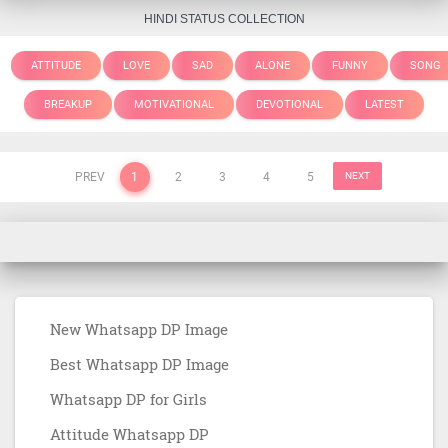
HINDI STATUS COLLECTION
ATTITUDE
LOVE
SAD
ALONE
FUNNY
SONG
BREAKUP
MOTIVATIONAL
DEVOTIONAL
LATEST
PREV
1
2
3
4
5
NEXT
New Whatsapp DP Image
Best Whatsapp DP Image
Whatsapp DP for Girls
Attitude Whatsapp DP