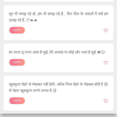
तुम भी समझ रहे हो…हम भी समझ रहे हैं… फिर दिल के सवालों में क्यों हम
उलझ रहे हैं…!!!🔥🔥
COPY
हर तरफ तू नजर आता है मुझे, तेरे अलावा ना कोई और भाता है मुझे 💓😊
COPY
खूबसूरत चेहरे से मोहब्बत नहीं होती , बल्कि जिस चेहरे से मोहब्बत होती है 😍
वो चेहरा खूबसूरत लगने लगता है 😘
COPY