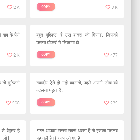
2 K
COPY
3 K
बाप के पैसे
बहुत मुश्किल है उस शख्स को गिराना, जिसको
चलना ठोकरों ने सिखाया हो .
2 K
COPY
477
तो मुश्किले
तकदीर ऐसे ही नहीं बदलती, पहले अपनी सोच को
बदलना पड़ता है .
205
COPY
239
 से बेहतर है
अगर आपका रास्ता सबसे अलग है तो इसका मतलब
 लो |
यह नहीं है कि आप खो गए है