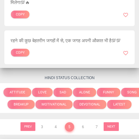
मिलेगा💯🔥
COPY
रहने की कुछ बेहतरीन जगहों में से, एक जगह अपनी औकात भी है💯💯
COPY
HINDI STATUS COLLECTION
ATTITUDE
LOVE
SAD
ALONE
FUNNY
SONG
BREAKUP
MOTIVATIONAL
DEVOTIONAL
LATEST
PREV
3
4
5
6
7
NEXT