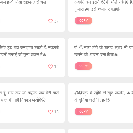
जले🔥वो थोड़ा साइड🚶से चले
अब😜 हम इतने 😯भी भोले नही❌ हैं,
गुजारो हम उसे ♥️प्यार समझे🤟
37
COPY
र्फ एक बात समझाना चाहते हैं, मतलबी
वो 🤨साथ होते तो शायद सुधर भी ज
अपनी तन्हाई सौ गुना बहतर है🔥
उसने हमे आवारा बना दिया🔥
14
COPY
हूँ, शोर कर लो क्यूंकि, जब मेरी बारी
🥀फ़िक्र में रहोगे तो खुद जलोगे, 🔥ब
आवाज़ भी नहीं निकाल पाओगे🤫
तो दुनिया जलेगी..🔥😎
15
COPY