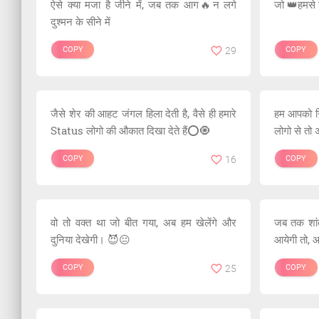
ऐसे क्या मजा है जीने में, जब तक आग🔥न लगे
जो 👑हमसे 
दुश्मन के सीने में
COPY
29
COPY
जैसे शेर की आहट जंगल हिला देती है, वैसे ही हमारे
हम आपको सि
Status लोगो की औकात दिखा देते हैं⭕️🧿
लोगो से तो 
COPY
16
COPY
वो तो वक्त था जो बीत गया, अब हम खेलेंगे और
जब तक शांत 
दुनिया देखेगी। 😈😐
आयेगी तो, 
COPY
25
COPY