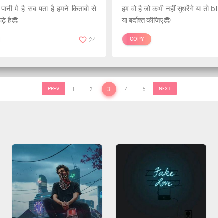
ानी में है सब पता है हमने किताबो से
हम वो है जो कभी नहीं सुधरेंगे या तो
पढ़े है😎
या बर्दाश्त कीजिए😎
24
COPY
PREV
1
2
3
4
5
NEXT