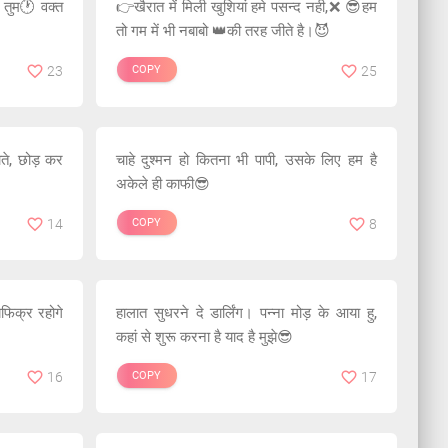
 तुम🕐 वक्त
👉खैरात में मिली खुशियां हमे पसन्द नही,❌ 😎हम
तो गम में भी नबाबो 👑की तरह जीते है।😈
23
COPY
25
ाते, छोड़ कर
चाहे दुश्मन हो कितना भी पापी, उसके लिए हम है
अकेले ही काफी😎
14
COPY
8
ेफिक्र रहोगे
हालात सुधरने दे डार्लिंग। पन्ना मोड़ के आया हु,
कहां से शुरू करना है याद है मुझे😎
16
COPY
17