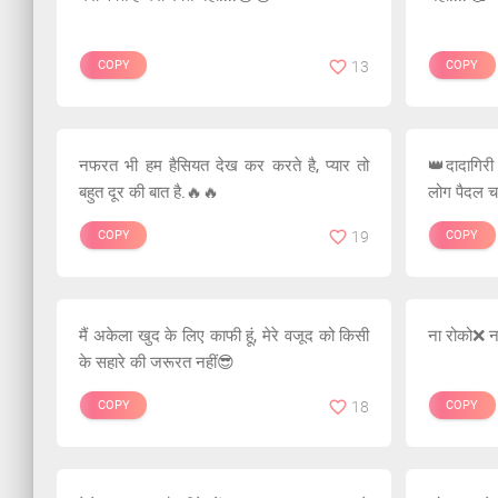
COPY
13
COPY
नफरत भी हम हैसियत देख कर करते है, प्यार तो
👑दादागिरी
बहुत दूर की बात है.🔥🔥
लोग पैदल च
COPY
19
COPY
मैं अकेला खुद के लिए काफी हूं, मेरे वजूद को किसी
ना रोको❌ 
के सहारे की जरूरत नहीं😎
COPY
18
COPY