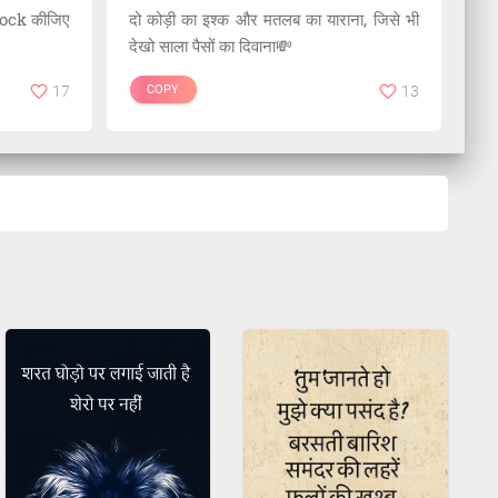
 block कीजिए
दो कोड़ी का इश्क और मतलब का याराना, जिसे भी
देखो साला पैसों का दिवाना💸
17
COPY
13