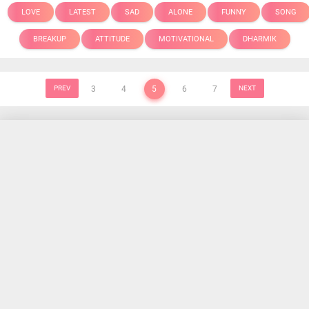
LOVE
LATEST
SAD
ALONE
FUNNY
SONG
BREAKUP
ATTITUDE
MOTIVATIONAL
DHARMIK
PREV
3
4
5
6
7
NEXT