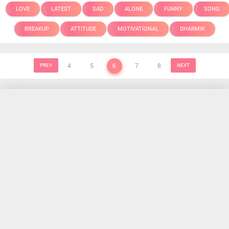
LOVE
LATEST
SAD
ALONE
FUNNY
SONG
BREAKUP
ATTITUDE
MOTIVATIONAL
DHARMIK
PREV
4
5
6
7
8
NEXT