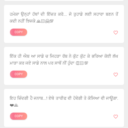
ਹਮੇਸ਼ਾ ਉਨ੍ਹਾਂ ਹੱਥਾਂ ਦੀ ਇੱਜ਼ਤ ਕਰੋ... ਜੋ ਤੁਹਾਡੇ ਲਈ ਸਹਾਰਾ ਬਣਨ ਤੋਂ
ਕਦੀ ਨਹੀਂ ਝਿਜਕੇ 🙏🏻🤗💯
COPY
ਇੱਕ ਹੀ ਐਬ ਆ ਸਾਡੇ ਚ ਜਿਹੜਾ ਰੱਬ ਨੇ ਕੁੱਟ ਕੁੱਟ ਕੇ ਭਰਿਆ ਕੋਈ ਲੱਖ
ਮਾੜਾ ਕਰ ਜਏ ਸਾਡੇ ਨਾਲ ਪਰ ਸਾਥੋਂ ਨੀਂ ਹੁੰਦਾ 👏🏻💯
COPY
ਇਹ ਜ਼ਿੰਦਗੀ ਹੈ ਜਨਾਬ...! ਏਥੇ ਤਾਰੀਫ ਵੀ ਹੋਵੇਗੀ ਤੇ ਕੋਸਿਆ ਵੀ ਜਾਊਗਾ.
❤️🙏
COPY