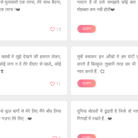
 से मुलाकाते एक तरफ, तेरे साथ बैठना,
नादान है वो उसे समझाये कोई बात 
 एक तरफ !❤️
मोहब्बत कम नही होती❤️
13
COPY
ँ ख्वाबों मे तुझे देखने की हसरत लेकर,
तुम्हें बसाकर इन आँखो मे हम घंटों तु
ई जगा न दे तेरे दीदार से पहले,, कोई
करते हैं बिल्कुल तुम्हारी तरह हम भी त
️❣️
प्यार करते हैं.. 💞
11
COPY
े फूल बागों से मेरे लिए मैंने बाँध लिया
दुनिया बोतलों में ढूंढती है जिसे वो
 गज़रा तेरे लिए ..❤️
निगाहों में रखते हैं...❤️
COPY