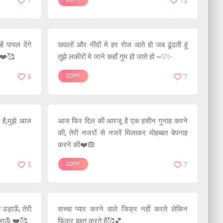
7
13
ें पायल देंगे
ख्यालों और नींदों मे हर रोज आते हो जब ढूंढती हूं
गी❤️🥰
तुझे लकीरों मे जाने कहाँ गुम हो जाते हो ~♡✨
9
COPY
7
 है,मुझे आज
आज फिर दिल की आरजू है एक हसीन गुनाह करने
की, तेरी नजरों से नजरें मिलाकर मोहब्बत बेपनाह
करने की❤️🙈
5
COPY
7
 उड़ाऊॅं, तेरी
सच्चा प्यार करने वाले जिक्र नहीं करते लेकिन
 जाऊॅं.❤️🥰
फ़िक्र बहुत करते हैं🥰💕