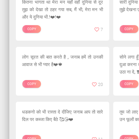
कितना भागता था मेरा मन यहाँ वहाँ दुनिया से दूर
सारी दुनिया
तुझ को देखा तो ठहर गया सब, मैं भी, मेरा मन भी
तुझे देखना
और ये दुनिया भी.!❤️!❤️
COPY
7
COPY
लोग सूरत की बात करते है , जनाब हमें तो उनकी
सोने लगा हू
आवाज से भी प्यार है❤️🍁
दुआ करना को
उठा ना दे, ❣
COPY
20
COPY
धडकनो को भी रास्ता दे दीजिए जनाब आप तो सारे
तुम जो लाए थ
दिल पर कब्जा किए बैठे 🥰😘❤️
उन फूलों का
COPY
COPY