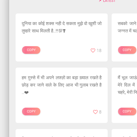
LATEST
दुनिया का कोई शक्स नही दे सकता मुझे वो खुशी जो
सबको जाने द
तुम्हारे साथ मिलती है..!!💯❣️
जन्नत में च
COPY
18
COPY
हम ग़ुस्से में भी अपने लफ़्ज़ो का बड़ा ख़्याल रखते है
मैं भूल जाऊ
छोड़ कर जाने वाले के लिए आज भी गुलाब रखते है
मेरे दिल मे
..❤️
चहरे, मेरी 
COPY
8
COPY