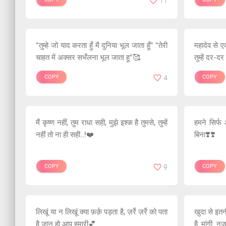
11
"तुम्हे जो याद करता हुँ मै दुनिया भूल जाता हूँ" "तेरी
महादेव से एक
चाहत में अक्सर सभँलना भूल जाता हू"🥰
तुम्हें दर-द
COPY
4
COPY
मैं कृष्ण नहीं, तुम राधा सही, मुझे इश्क है तुमसे, तुम्हें
हमने सिर्फ
नहीं तो ना ही सही..!❤️
बिना❣️❣️
COPY
9
COPY
लिखूं या न लिखूं क्या फ़र्क़ पड़ता है, ज़र्रे ज़र्रे को पता
खुदा से इतन
है जान हो आप हमारी💕
है मांगी न