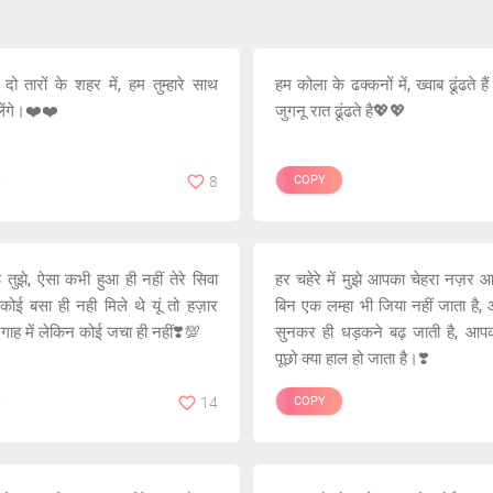
ो तारों के शहर में, हम तुम्हारे साथ
हम कोला के ढक्कनों में, ख्वाब ढूंढते हैं 
लेंगे।❤️❤️
जुगनू रात ढूंढते है💖💖
8
COPY
ं तुझे, ऐसा कभी हुआ ही नहीं तेरे सिवा
हर चहेरे में मुझे आपका चेहरा नज़र 
ं कोई बसा ही नही मिले थे यूं तो हज़ार
बिन एक लम्हा भी जिया नहीं जाता ह
निगाह में लेकिन कोई जचा ही नहीं❣️💯
सुनकर ही धड़कने बढ़ जाती है, आपक
पूछो क्या हाल हो जाता है।❣️
14
COPY