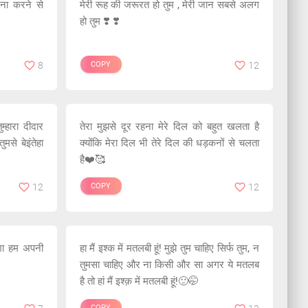
ना करने से
मेरी रूह की जरूरत हो तुम , मेरी जान सबसे अलग
हो तुम ❣️ ❣️
8
COPY
12
म्हारा दीदार
तेरा मुझसे दूर रहना मेरे दिल को बहुत खलता है
ुमसे बेइंतेहा
क्योंकि मेरा दिल भी तेरे दिल की धड़कनों से चलता
है❤️🥰
12
COPY
12
 नशा हम अपनी
हा मैं इश्क में मतलबी हूं! मुझे तुम चाहिए सिर्फ तुम, न
तुमसा चाहिए और ना किसी और सा अगर ये मतलब
है तो हां मैं इश्क़ में मतलबी हूं!🙂🤭
COPY