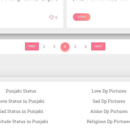
6
COPY
PREV
2
3
4
5
6
NEXT
Punjabi Status
Love Dp Pictures
ove Status in Punjabi
Sad Dp Pictures
Sad Status in Punjabi
Alone Dp Pictures
titude Status in Punjabi
Religious Dp Picture