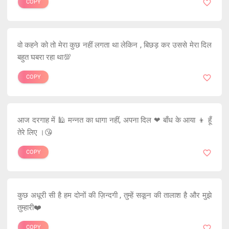
COPY
वो कहने को तो मेरा कुछ नहीं लगता था लेकिन , बिछड़ कर उससे मेरा दिल
बहुत घबरा रहा था💯
COPY
आज‬ ‪दरगाह में‬ 🕌 ‪मन्नत‬ का ‪‎धागा नहीं‬, ‪अपना दिल‬ ❤ ‪‎बाँध‬ के ‪आया‬ 👦 हूँ
‪तेरे लिए‬ ।😘
COPY
कुछ अधूरी सी है हम दोनों की ज़िन्दगी , तुम्हें सकून की तालाश है और मुझे
तुम्हारी❤️
COPY