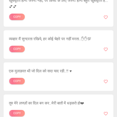
खुबसूरत होना जरुरी नहीं, पर किसी के लिए जरुरी होना बहुत खुबसूरत है...
💕💕
COPY
व्यव्हार मैं सुन्दरता रखिये, हर कोई चेहरे पर नहीं मरता..✋✋💯
COPY
एक मुलाक़ात थी जो दिल को सदा याद रही..!! ♥️
COPY
तुम मेरे लफ्ज़ों का दिल बन कर..मेरी बातों में धड़कते हो❤️
COPY